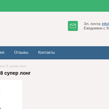
Эл. почта:
inf
Ежедневно с 9:
рея
Отзывы
Контакты
Сани 8 супер лонг
8 супер лонг