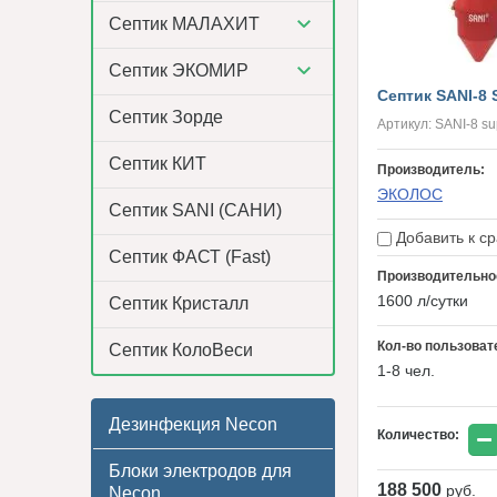
Септик МАЛАХИТ
Септик ЭКОМИР
Септик SANI-8 
Септик Зорде
Артикул:
SANI-8 su
Септик КИТ
Производитель:
ЭКОЛОС
Септик SANI (САНИ)
Добавить к с
Септик ФАСТ (Fast)
Производительно
1600 л/сутки
Септик Кристалл
Кол-во пользоват
Септик КолоВеси
1-8 чел.
Дезинфекция Necon
−
Количество:
Блоки электродов для
188 500
руб.
Necon