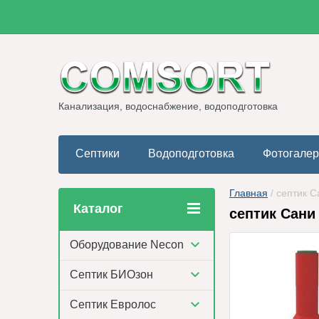
Канализация, водоснабжение, водоподготовка
Септики
Водоподготовка
Фотогале
Главная
 / септик 
Каталог
септик Сани 
Оборудование Necon
Септик БИОзон
Септик Евролос