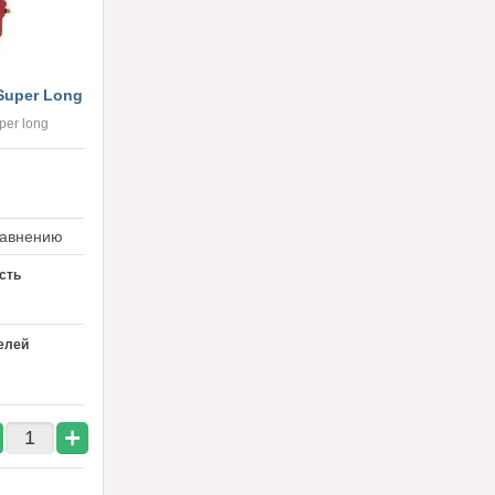
Super Long
per long
равнению
сть
елей
+