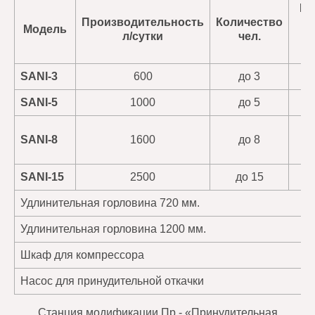
Га
Производительность
Количество
ди
Модель
л/сутки
чел.
в
SANI-3
600
до 3
10
SANI-5
1000
до 5
11
SANI-8
1600
до 8
14
SANI-15
2500
до 15
17
Удлинительная горловина 720 мм.
Удлинительная горловина 1200 мм.
Шкаф для компрессора
Насос для принудительной откачки
Станция модификации Пр - «Принудительная